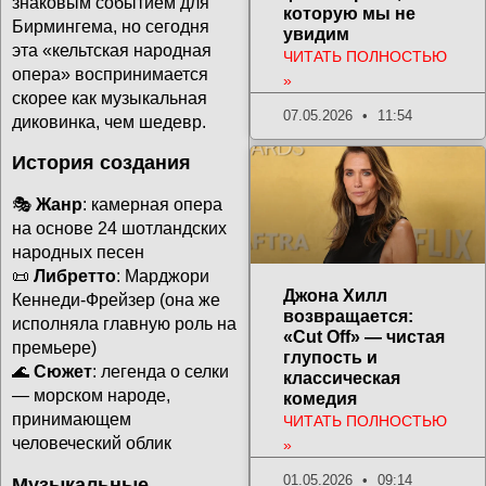
знаковым событием для
которую мы не
Бирмингема, но сегодня
увидим
эта «кельтская народная
ЧИТАТЬ ПОЛНОСТЬЮ
опера» воспринимается
»
скорее как музыкальная
07.05.2026
11:54
диковинка, чем шедевр.
История создания
🎭
Жанр
: камерная опера
на основе 24 шотландских
народных песен
📜
Либретто
: Марджори
Джона Хилл
Кеннеди-Фрейзер (она же
возвращается:
исполняла главную роль на
«Cut Off» — чистая
премьере)
глупость и
🌊
Сюжет
: легенда о селки
классическая
— морском народе,
комедия
принимающем
ЧИТАТЬ ПОЛНОСТЬЮ
человеческий облик
»
01.05.2026
09:14
Музыкальные