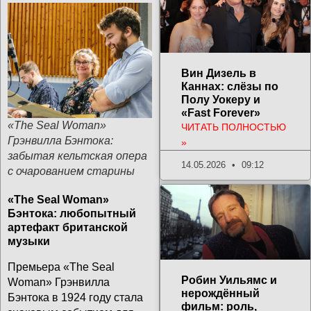
Вин Дизель в
Каннах: слёзы по
Полу Уокеру и
«Fast Forever»
«The Seal Woman»
ЧИТАТЬ ПОЛНОСТЬЮ
Грэнвилла Бэнтока:
»
забытая кельтская опера
14.05.2026
09:12
с очарованием старины
«The Seal Woman»
Бэнтока: любопытный
артефакт британской
музыки
Премьера «The Seal
Робин Уильямс и
Woman» Грэнвилла
нерождённый
Бэнтока в 1924 году стала
фильм: роль,