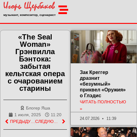
музыкант, композитор, сценарист
«The Seal
Woman»
Грэнвилла
Бэнтока:
забытая
кельтская опера
Зак Креггер
дразнит
с очарованием
«безумный»
старины
приквел «Оружия»
о Глэдис
ЧИТАТЬ ПОЛНОСТЬЮ
Блогер Яша
»
1 июля, 2025
11:20
24.07.2026
11:39
ПРЕДЫДУЩАЯ ЗАПИСЬ
СЛЕДУЮЩАЯ ЗАПИСЬ