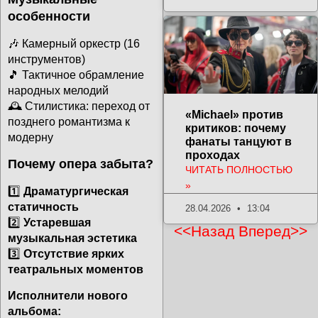
особенности
🎶 Камерный оркестр (16
инструментов)
🎵 Тактичное обрамление
народных мелодий
🕰 Стилистика: переход от
«Michael» против
позднего романтизма к
критиков: почему
модерну
фанаты танцуют в
проходах
Почему опера забыта?
ЧИТАТЬ ПОЛНОСТЬЮ
»
1️⃣
Драматургическая
статичность
28.04.2026
13:04
2️⃣
Устаревшая
<<Назад
Вперед>>
музыкальная эстетика
3️⃣
Отсутствие ярких
театральных моментов
Исполнители нового
альбома: