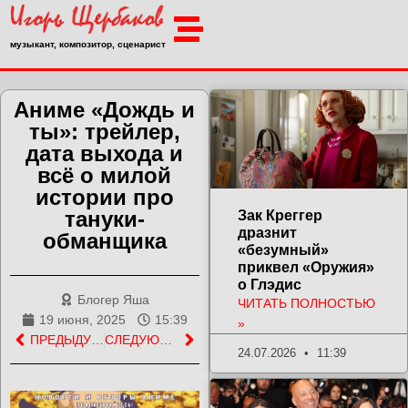
музыкант, композитор, сценарист
Аниме «Дождь и
ты»: трейлер,
дата выхода и
всё о милой
истории про
тануки-
Зак Креггер
дразнит
обманщика
«безумный»
приквел «Оружия»
о Глэдис
Блогер Яша
ЧИТАТЬ ПОЛНОСТЬЮ
19 июня, 2025
15:39
»
ПРЕДЫДУЩАЯ ЗАПИСЬ
СЛЕДУЮЩАЯ ЗАПИСЬ
24.07.2026
11:39