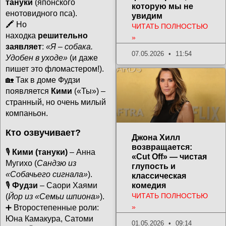
тануки
(японского
которую мы не
енотовидного пса).
увидим
🖍️ Но
ЧИТАТЬ ПОЛНОСТЬЮ
находка
решительно
»
заявляет
:
«Я – собака.
07.05.2026
11:54
Удобен в уходе»
(и даже
пишет это фломастером!).
🏡 Так в доме Фудзи
появляется
Кими
(«Ты») –
странный, но очень милый
компаньон.
Кто озвучивает?
Джона Хилл
возвращается:
🎙️
Кими (тануки)
– Анна
«Cut Off» — чистая
Мугихо (
Сандзю из
глупость и
«Собачьего сигнала»
).
классическая
🎙️
Фудзи
– Саори Хаями
комедия
ЧИТАТЬ ПОЛНОСТЬЮ
(
Йор из «Семьи шпиона»
).
»
➕ Второстепенные роли:
Юна Камакура, Сатоми
01.05.2026
09:14