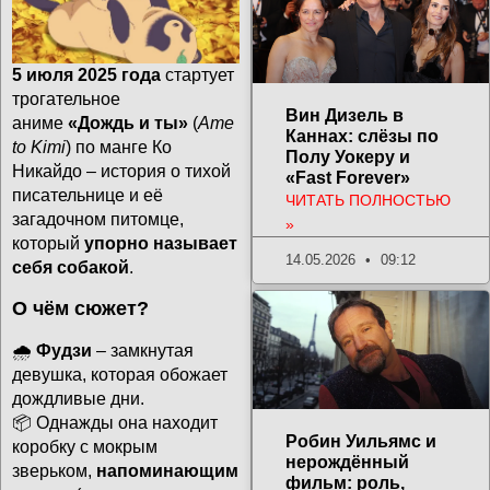
5 июля 2025 года
стартует
трогательное
Вин Дизель в
аниме
«Дождь и ты»
(
Ame
Каннах: слёзы по
to Kimi
) по манге Ко
Полу Уокеру и
Никайдо – история о тихой
«Fast Forever»
писательнице и её
ЧИТАТЬ ПОЛНОСТЬЮ
загадочном питомце,
»
который
упорно называет
14.05.2026
09:12
себя собакой
.
О чём сюжет?
🌧️
Фудзи
– замкнутая
девушка, которая обожает
дождливые дни.
📦 Однажды она находит
Робин Уильямс и
коробку с мокрым
нерождённый
зверьком,
напоминающим
фильм: роль,