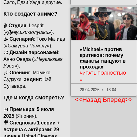
Сато, Ёдзи Уэда и другие.
Кто создаёт аниме?
🎬
Студия
: Lesprit
(
«Девушки-золушки»
).
📝
Сценарий
: Токо Матида
(
«Самурай Чамплу»
).
«Michael» против
🎨
Дизайн персонажей
:
критиков: почему
Аяно Овада (
«Неуклюжая
фанаты танцуют в
Уэно»
).
проходах
🎶
Опенинг
: Мамико
ЧИТАТЬ ПОЛНОСТЬЮ
Судзуки,
эндинг
: Кэй
»
Сугавара.
28.04.2026
13:04
Где и когда смотреть?
<<Назад
Вперед>>
📅
Премьера
:
5 июля
2025
(Япония).
🎥
Спецпоказ 1 серии +
встреча с актёрами
:
29
июня
в United Cinemas