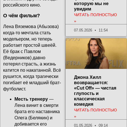
которую мы не
российского кино.
увидим
ЧИТАТЬ ПОЛНОСТЬЮ
О чём фильм?
»
Лена Вяземова (Абызова)
07.05.2026
11:54
когда-то мечтала стать
модельером, но теперь
работает простой швеёй.
Её брак с Павлом
(Ведерников) давно
потерял страсть, а жизнь
катится по накатанной. Всё
рушится, когда трагически
Джона Хилл
погибает её младший брат-
возвращается:
«Cut Off» — чистая
футболист.
глупость и
классическая
Месть тренеру
—
комедия
Лена винит в смерти
ЧИТАТЬ ПОЛНОСТЬЮ
брата его наставника
»
Олега (Белякин) и
добивается его
01.05.2026
09:14