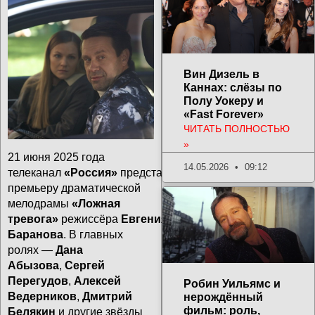
Вин Дизель в
Каннах: слёзы по
Полу Уокеру и
«Fast Forever»
ЧИТАТЬ ПОЛНОСТЬЮ
»
21 июня 2025 года
14.05.2026
09:12
телеканал
«Россия»
представит
премьеру драматической
мелодрамы
«Ложная
тревога»
режиссёра
Евгения
Баранова
. В главных
ролях —
Дана
Абызова
,
Сергей
Перегудов
,
Алексей
Робин Уильямс и
Ведерников
,
Дмитрий
нерождённый
фильм: роль,
Белякин
и другие звёзды