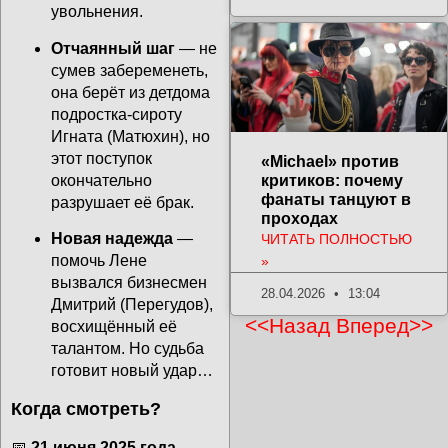
увольнения.
Отчаянный шаг
— не
сумев забеременеть,
она берёт из детдома
подростка-сироту
Игната (Матюхин), но
этот поступок
«Michael» против
критиков: почему
окончательно
фанаты танцуют в
разрушает её брак.
проходах
Новая надежда
—
ЧИТАТЬ ПОЛНОСТЬЮ
помочь Лене
»
вызвался бизнесмен
28.04.2026
13:04
Дмитрий (Перегудов),
<<Назад
Вперед>>
восхищённый её
талантом. Но судьба
готовит новый удар…
Когда смотреть?
📅
21 июня 2025 года