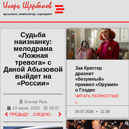
музыкант, композитор, сценарист
Судьба
наизнанку:
мелодрама
«Ложная
тревога» с
Даной Абызовой
Зак Креггер
дразнит
выйдет на
«безумный»
«России»
приквел «Оружия»
о Глэдис
ЧИТАТЬ ПОЛНОСТЬЮ
Блогер Яша
»
13 июня, 2025
18:07
24.07.2026
11:39
ПРЕДЫДУЩАЯ ЗАПИСЬ
СЛЕДУЮЩАЯ ЗАПИСЬ