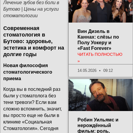
Лечение зубов без боли в
Бутово | Цены на услуги
стоматологии
Современная
Вин Дизель в
стоматология в
Каннах: слёзы по
Бутово: здоровье,
Полу Уокеру и
эстетика и комфорт на
«Fast Forever»
долгие годы
ЧИТАТЬ ПОЛНОСТЬЮ
»
Новая философия
14.05.2026
09:12
стоматологического
приема
Когда вы в последний раз
были у стоматолога без
тени тревоги? Если вам
сложно вспомнить, значит,
вы просто еще не были в
Робин Уильямс и
клинике «Социальная
нерождённый
Стоматология». Сегодня
фильм: роль,