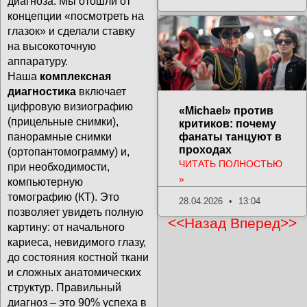
диагноза. Мы отошли от
концепции «посмотреть на
глазок» и сделали ставку
на высокоточную
аппаратуру.
Наша
комплексная
диагностика
включает
цифровую визиографию
«Michael» против
(прицельные снимки),
критиков: почему
фанаты танцуют в
панорамные снимки
проходах
(ортопантомограмму) и,
ЧИТАТЬ ПОЛНОСТЬЮ
при необходимости,
»
компьютерную
томографию (КТ). Это
28.04.2026
13:04
позволяет увидеть полную
<<Назад
Вперед>>
картину: от начального
кариеса, невидимого глазу,
до состояния костной ткани
и сложных анатомических
структур. Правильный
диагноз – это 90% успеха в