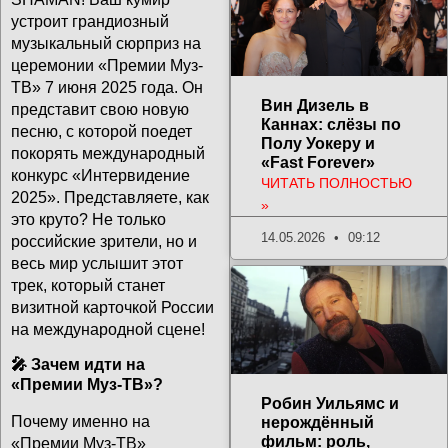
устроит грандиозный
музыкальный сюрприз на
церемонии «Премии Муз-
ТВ» 7 июня 2025 года. Он
Вин Дизель в
представит свою новую
Каннах: слёзы по
песню, с которой поедет
Полу Уокеру и
покорять международный
«Fast Forever»
конкурс «Интервидение
ЧИТАТЬ ПОЛНОСТЬЮ
2025». Представляете, как
»
это круто? Не только
14.05.2026
09:12
российские зрители, но и
весь мир услышит этот
трек, который станет
визитной карточкой России
на международной сцене!
🎤 Зачем идти на
«Премии Муз-ТВ»?
Робин Уильямс и
Почему именно на
нерождённый
фильм: роль,
«Премии Муз-ТВ»