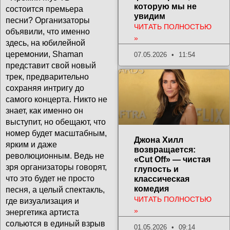
которую мы не
состоится премьера
увидим
песни? Организаторы
ЧИТАТЬ ПОЛНОСТЬЮ
объявили, что именно
»
здесь, на юбилейной
церемонии, Shaman
07.05.2026
11:54
представит свой новый
трек, предварительно
сохраняя интригу до
самого концерта. Никто не
знает, как именно он
выступит, но обещают, что
номер будет масштабным,
Джона Хилл
ярким и даже
возвращается:
революционным. Ведь не
«Cut Off» — чистая
зря организаторы говорят,
глупость и
что это будет не просто
классическая
комедия
песня, а целый спектакль,
ЧИТАТЬ ПОЛНОСТЬЮ
где визуализация и
»
энергетика артиста
сольются в единый взрыв
01.05.2026
09:14