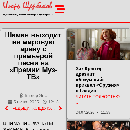
музыкант, композитор, сценарист
Шаман выходит
на мировую
арену с
премьерой
песни на
«Премии Муз-
Зак Креггер
дразнит
ТВ»
«безумный»
приквел «Оружия»
о Глэдис
Блогер Яша
ЧИТАТЬ ПОЛНОСТЬЮ
5 июня, 2025
12:15
»
ПРЕДЫДУЩАЯ ЗАПИСЬ
СЛЕДУЮЩАЯ ЗАПИСЬ
24.07.2026
11:39
ВНИМАНИЕ, ФАНАТЫ
SHAMAN! Ваш кумир