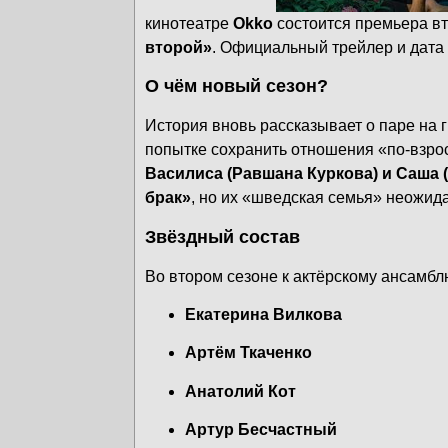
кинотеатре
Okko
состоится премьера в
второй»
. Официальный трейлер и дата
О чём новый сезон?
История вновь рассказывает о паре на г
попытке сохранить отношения «по-взр
Василиса (Равшана Куркова) и Саша 
брак»
, но их «шведская семья» неожида
Звёздный состав
Во втором сезоне к актёрскому ансамб
Екатерина Вилкова
Артём Ткаченко
Анатолий Кот
Артур Бесчастный