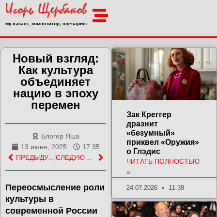
музыкант, композитор, сценарист
Новый взгляд:
Как культура
объединяет
нацию в эпоху
перемен
Зак Креггер
дразнит
«безумный»
Блогер Яша
приквел «Оружия»
13 июня, 2025
17:35
о Глэдис
ПРЕДЫДУЩАЯ ЗАПИСЬ
СЛЕДУЮЩАЯ ЗАПИСЬ
ЧИТАТЬ ПОЛНОСТЬЮ
»
Переосмысление роли
24.07.2026
11:39
культуры в
современной России