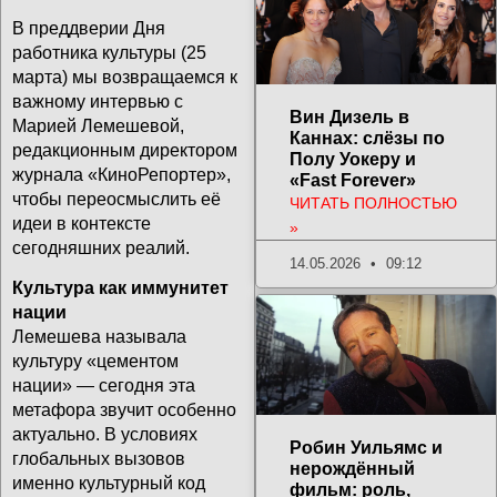
В преддверии Дня
работника культуры (25
марта) мы возвращаемся к
важному интервью с
Вин Дизель в
Марией Лемешевой,
Каннах: слёзы по
редакционным директором
Полу Уокеру и
журнала «КиноРепортер»,
«Fast Forever»
чтобы переосмыслить её
ЧИТАТЬ ПОЛНОСТЬЮ
идеи в контексте
»
сегодняшних реалий.
14.05.2026
09:12
Культура как иммунитет
нации
Лемешева называла
культуру «цементом
нации» — сегодня эта
метафора звучит особенно
актуально. В условиях
Робин Уильямс и
глобальных вызовов
нерождённый
именно культурный код
фильм: роль,