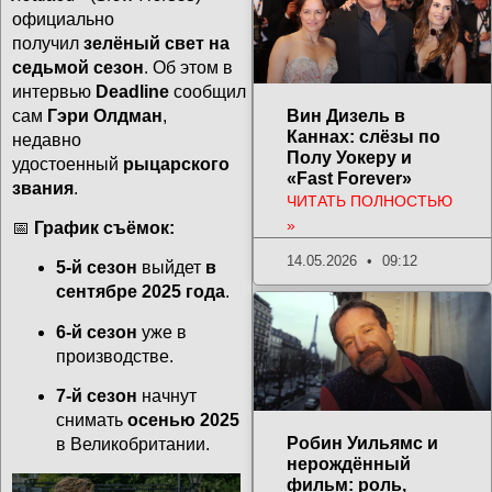
официально
получил
зелёный свет на
седьмой сезон
. Об этом в
интервью
Deadline
сообщил
сам
Гэри Олдман
,
Вин Дизель в
Каннах: слёзы по
недавно
Полу Уокеру и
удостоенный
рыцарского
«Fast Forever»
звания
.
ЧИТАТЬ ПОЛНОСТЬЮ
»
📅
График съёмок:
14.05.2026
09:12
5-й сезон
выйдет
в
сентябре 2025 года
.
6-й сезон
уже в
производстве.
7-й сезон
начнут
снимать
осенью 2025
Робин Уильямс и
в Великобритании.
нерождённый
фильм: роль,