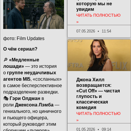
которую мы не
увидим
ЧИТАТЬ ПОЛНОСТЬЮ
»
07.05.2026
11:54
фото: Film Updates
О чём сериал?
🔎
«Медленные
лошади»
— это история
о
группе неудачливых
агентов MI5
, «сосланных»
Джона Хилл
возвращается:
в самое бесперспективное
«Cut Off» — чистая
подразделение разведки.
глупость и
🎭
Гэри Олдман
в
классическая
роли
Джексона Лэмба
—
комедия
гениального, но циничного
ЧИТАТЬ ПОЛНОСТЬЮ
и пьющего офицера,
»
который руководит этим
01.05.2026
09:14
сборищем «лузеров».