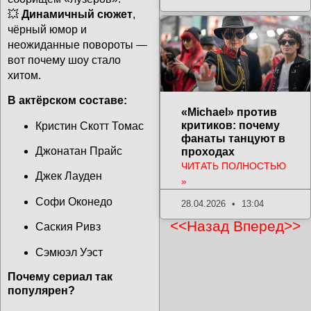
💥
Динамичный сюжет
,
чёрный юмор и
неожиданные повороты —
вот почему шоу стало
хитом.
В актёрском составе:
«Michael» против
критиков: почему
Кристин Скотт Томас
фанаты танцуют в
Джонатан Прайс
проходах
ЧИТАТЬ ПОЛНОСТЬЮ
Джек Лауден
»
Софи Оконедо
28.04.2026
13:04
<<Назад
Вперед>>
Саския Ривз
Сэмюэл Уэст
Почему сериал так
популярен?