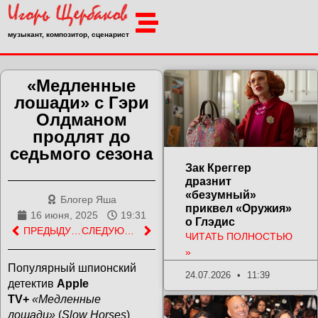
музыкант, композитор, сценарист
«Медленные
лошади» с Гэри
Олдманом
продлят до
седьмого сезона
Зак Креггер
дразнит
«безумный»
Блогер Яша
приквел «Оружия»
16 июня, 2025
19:31
о Глэдис
ПРЕДЫДУЩАЯ ЗАПИСЬ
СЛЕДУЮЩАЯ ЗАПИСЬ
ЧИТАТЬ ПОЛНОСТЬЮ
»
Популярный шпионский
24.07.2026
11:39
детектив
Apple
TV+
«Медленные
лошади»
(
Slow Horses
)