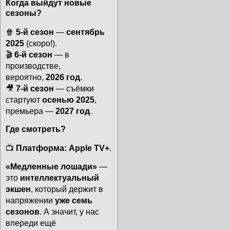
Когда выйдут новые
сезоны?
🍿
5-й сезон
—
сентябрь
2025
(скоро!).
🎬
6-й сезон
— в
производстве,
вероятно,
2026 год
.
🎥
7-й сезон
— съёмки
стартуют
осенью 2025
,
премьера —
2027 год
.
Где смотреть?
📺
Платформа:
Apple TV+
.
«Медленные лошади»
—
это
интеллектуальный
экшен
, который держит в
напряжении
уже семь
сезонов
. А значит, у нас
впереди ещё