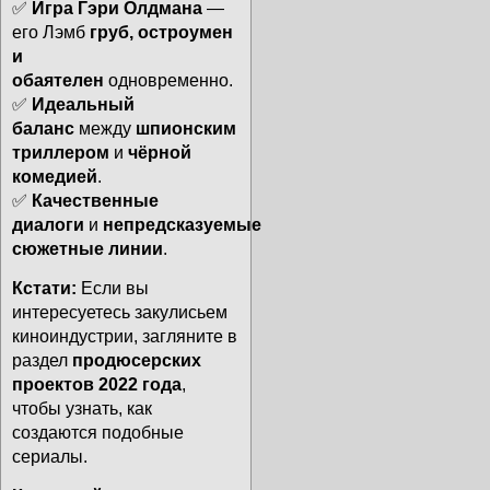
✅
Игра Гэри Олдмана
—
его Лэмб
груб, остроумен
и
обаятелен
одновременно.
✅
Идеальный
баланс
между
шпионским
триллером
и
чёрной
комедией
.
✅
Качественные
диалоги
и
непредсказуемые
сюжетные линии
.
Кстати:
Если вы
интересуетесь закулисьем
киноиндустрии, загляните в
раздел
продюсерских
проектов 2022 года
,
чтобы узнать, как
создаются подобные
сериалы.