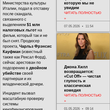
которую мы не
Министерства культуры
увидим
Италии, подал в отставку
ЧИТАТЬ ПОЛНОСТЬЮ
после скандала,
»
связанного с
выделением
$1 млн
07.05.2026
11:54
налоговых льгот
на
фильм, который так и не
был снят. Продюсер
проекта,
Чарльз Фрэнсис
Кауфман
(известный
также как Рексал Форд),
сейчас арестован по
Джона Хилл
подозрению в
двойном
возвращается:
убийстве
своей
«Cut Off» — чистая
партнерши и их
глупость и
младенческой дочери.
классическая
комедия
Инцидент вызвал
ЧИТАТЬ ПОЛНОСТЬЮ
масштабную проверку
»
системы
01.05.2026
09:14
кинофинансирования