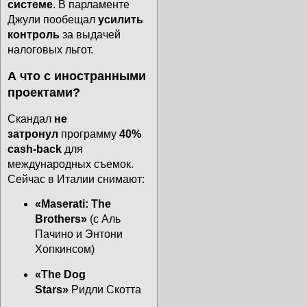
системе
. В парламенте
Джули пообещал
усилить
контроль
за выдачей
налоговых льгот.
А что с иностранными
проектами?
Скандал
не
затронул
программу
40%
cash-back
для
международных съемок.
Сейчас в Италии снимают:
«Maserati: The
Brothers»
(с Аль
Пачино и Энтони
Хопкинсом)
«The Dog
Stars»
Ридли Скотта