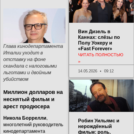
Вин Дизель в
Каннах: слёзы по
Полу Уокеру и
Глава кинодепартамента
«Fast Forever»
Италии уходит в
ЧИТАТЬ ПОЛНОСТЬЮ
отставку на фоне
»
скандала с налоговыми
14.05.2026
09:12
льготами и двойным
убийством
Миллион долларов на
неснятый фильм и
арест продюсера
Никола Боррелли
,
Робин Уильямс и
многолетний руководитель
нерождённый
кинодепартамента
фильм: роль,