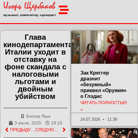
музыкант, композитор, сценарист
Глава
кинодепартамента
Италии уходит в
отставку на
фоне скандала с
налоговыми
Зак Креггер
дразнит
льготами и
«безумный»
двойным
приквел «Оружия»
убийством
о Глэдис
ЧИТАТЬ ПОЛНОСТЬЮ
»
Блогер Яша
24.07.2026
11:39
3 июля, 2025
19:15
ПРЕДЫДУЩАЯ ЗАПИСЬ
СЛЕДУЮЩАЯ ЗАПИСЬ