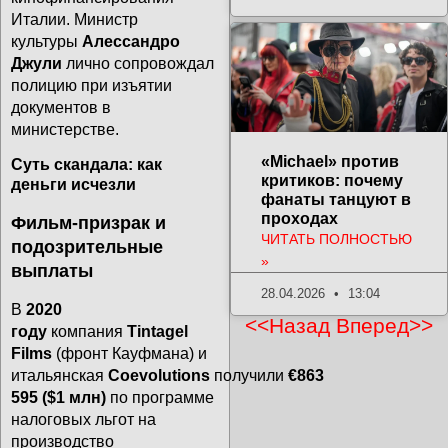
Италии. Министр
культуры
Алессандро
Джули
лично сопровождал
полицию при изъятии
документов в
министерстве.
«Michael» против
Суть скандала: как
критиков: почему
деньги исчезли
фанаты танцуют в
проходах
Фильм-призрак и
ЧИТАТЬ ПОЛНОСТЬЮ
подозрительные
»
выплаты
28.04.2026
13:04
В
2020
<<Назад
Вперед>>
году
компания
Tintagel
Films
(фронт Кауфмана) и
итальянская
Coevolutions
получили
€863
595 ($1 млн)
по программе
налоговых льгот на
производство