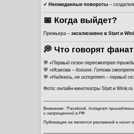
✔
Неожиданные повороты
– создател
📅 Когда выйдет?
Премьера –
эксклюзивно в Start и Win
💭 Что говорят фана
💬
«Первый сезон пересмотрел трижды 
💬
«Исакова – богиня. Готова смотрет
💬
«Надеюсь, не испортят – первый се
Фото: онлайн-кинотеатры Start и Wink.r
Внимание:
*Facebook, Instagram принадлеж
и запрещенной в РФ
.
Публикация не является рекламной и носит