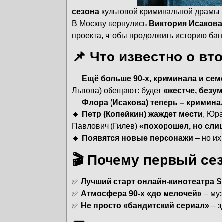
сезона
культовой криминальной драмы
В Москву вернулись
Виктория Исакова
проекта, чтобы продолжить историю банд
📌 Что известно о вт
🔹
Ещё больше 90-х, криминала и се
Львова) обещают: будет
«жестче, безу
🔹
Флора (Исакова) теперь – кримин
🔹
Петр (Копейкин) жаждет мести
, Юр
Павлович (Гилев)
«похорошел, но сл
🔹
Появятся новые персонажи
– но их
🎬 Почему первый се
✅
Лучший старт онлайн-кинотеатра St
✅
Атмосфера 90-х «до мелочей»
– муз
✅
Не просто «бандитский сериал»
– 