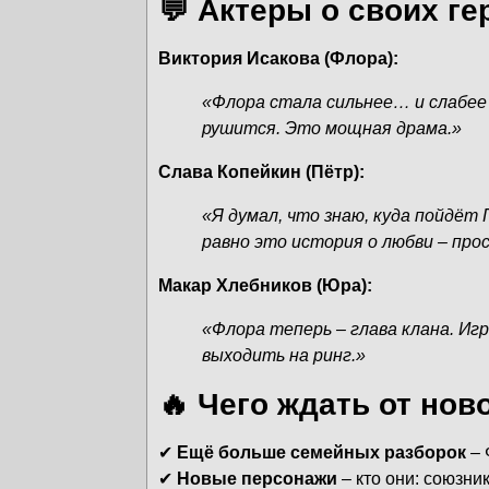
💬 Актеры о своих ге
Виктория Исакова (Флора):
«Флора стала сильнее… и слабее о
рушится. Это мощная драма.»
Слава Копейкин (Пётр):
«Я думал, что знаю, куда пойдё
равно это история о любви – про
Макар Хлебников (Юра):
«Флора теперь – глава клана. Иг
выходить на ринг.»
🔥 Чего ждать от нов
✔
Ещё больше семейных разборок
– 
✔
Новые персонажи
– кто они: союзни