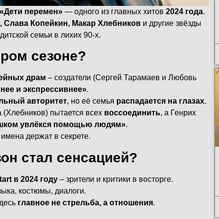
«Дети перемен»
— одного из главных хитов
2024 года
.
, Слава Копейкин, Макар Хлебников
и другие звёзды
итской семьи в лихих 90-х.
ором сезоне?
мейных драм
– создатели (Сергей Тарамаев и Любовь
мнее и экспрессивнее»
.
альный авторитет
, но её семья
распадается на глазах
.
а (Хлебников) пытается всех
воссоединить
, а Генрих
ишком увлёкся помощью людям»
.
 имена держат в секрете.
зон стал сенсацией?
art в 2024 году
– зрители и критики в восторге.
ыка, костюмы, диалоги.
здесь
главное не стрельба, а отношения
.