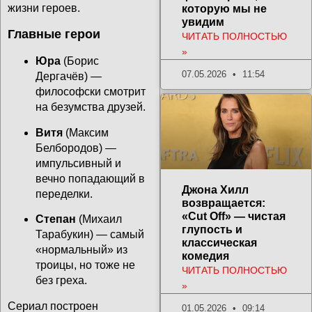
жизни героев.
которую мы не
увидим
Главные герои
ЧИТАТЬ ПОЛНОСТЬЮ
»
Юра
(Борис
07.05.2026
11:54
Дергачёв) —
философски смотрит
на безумства друзей.
Витя
(Максим
Белбородов) —
импульсивный и
вечно попадающий в
Джона Хилл
переделки.
возвращается:
«Cut Off» — чистая
Степан
(Михаил
глупость и
Тарабукин) — самый
классическая
«нормальный» из
комедия
троицы, но тоже не
ЧИТАТЬ ПОЛНОСТЬЮ
без греха.
»
Сериал построен
01.05.2026
09:14