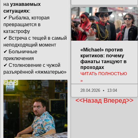
на
узнаваемых
ситуациях
:
✔ Рыбалка, которая
превращается в
катастрофу
✔ Встреча с тещей в самый
неподходящий момент
«Michael» против
✔ Больничные
критиков: почему
приключения
фанаты танцуют в
✔ Столкновение с чужой
проходах
разъярённой «яжматерью»
ЧИТАТЬ ПОЛНОСТЬЮ
»
28.04.2026
13:04
<<Назад
Вперед>>