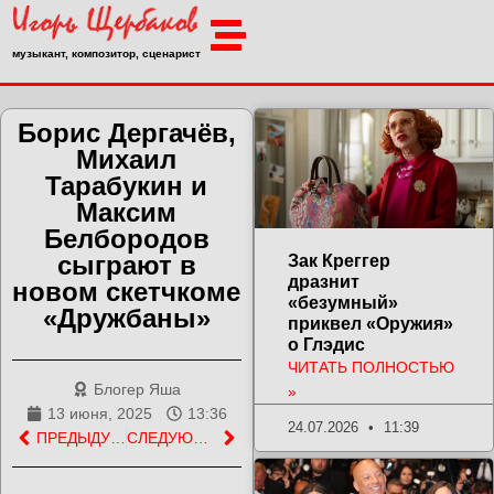
музыкант, композитор, сценарист
Борис Дергачёв,
Михаил
Тарабукин и
Максим
Белбородов
сыграют в
Зак Креггер
дразнит
новом скетчкоме
«безумный»
«Дружбаны»
приквел «Оружия»
о Глэдис
ЧИТАТЬ ПОЛНОСТЬЮ
Блогер Яша
»
13 июня, 2025
13:36
24.07.2026
11:39
ПРЕДЫДУЩАЯ ЗАПИСЬ
СЛЕДУЮЩАЯ ЗАПИСЬ