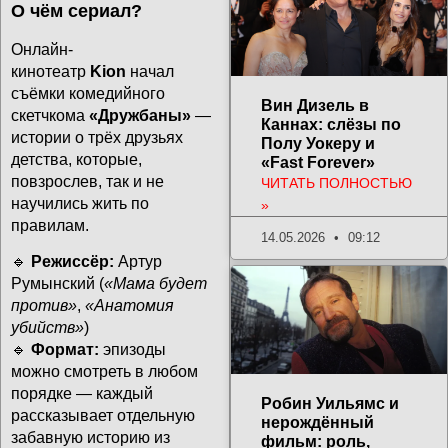
О чём сериал?
Онлайн-
кинотеатр
Kion
начал
съёмки комедийного
Вин Дизель в
скетчкома
«Дружбаны»
—
Каннах: слёзы по
истории о трёх друзьях
Полу Уокеру и
детства, которые,
«Fast Forever»
повзрослев, так и не
ЧИТАТЬ ПОЛНОСТЬЮ
научились жить по
»
правилам.
14.05.2026
09:12
🔹
Режиссёр:
Артур
Румынский (
«Мама будет
против»
,
«Анатомия
убийств»
)
🔹
Формат:
эпизоды
можно смотреть в любом
порядке — каждый
Робин Уильямс и
рассказывает отдельную
нерождённый
забавную историю из
фильм: роль,