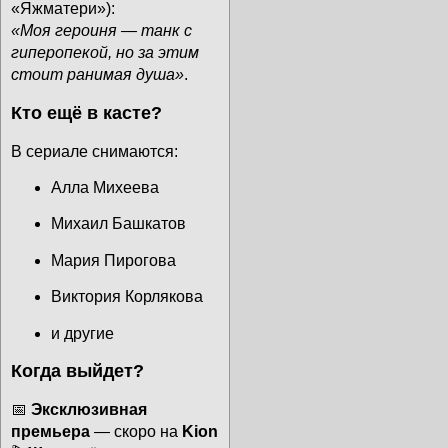
«Яжматери»):
«Моя героиня — танк с
гиперопекой, но за этим
стоит ранимая душа»
.
Кто ещё в касте?
В сериале снимаются:
Алла Михеева
Михаил Башкатов
Мария Пирогова
Виктория Корлякова
и другие
Когда выйдет?
📅
Эксклюзивная
премьера
— скоро на
Kion