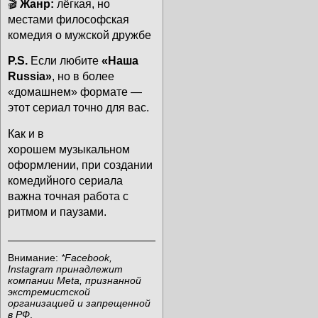
🎬
Жанр:
лёгкая, но
местами философская
комедия о мужской дружбе
P.S.
Если любите
«Наша
Russia»
, но в более
«домашнем» формате —
этот сериал точно для вас.
Как и в
хорошем
музыкальном
оформлении
, при создании
комедийного сериала
важна точная работа с
ритмом и паузами.
Внимание:
*Facebook,
Instagram принадлежит
компании Meta, признанной
экстремистской
организацией и запрещенной
в РФ
.