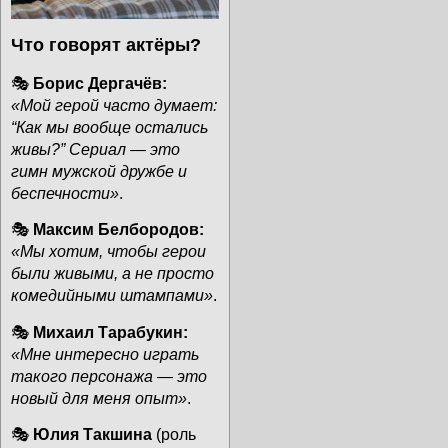
Что говорят актёры?
🎭
Борис Дергачёв:
«Мой герой часто думает:
“Как мы вообще остались
живы?” Сериал — это
гимн мужской дружбе и
беспечности»
.
🎭
Максим Белбородов:
«Мы хотим, чтобы герои
были живыми, а не просто
комедийными штампами»
.
🎭
Михаил Тарабукин:
«Мне интересно играть
такого персонажа — это
новый для меня опыт»
.
🎭
Юлия Такшина
(роль