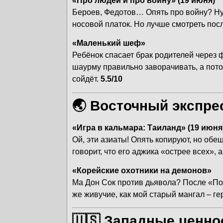
«Про людей и про войну» (19 июня)
Бероев, Федотов… Опять про войну? Ну 
носовой платок. Но лучше смотреть пос
«Маленький шеф»
Ребёнок спасает брак родителей через 
шаурму правильно заворачивать, а пот
сойдёт.
5.5/10
🌏 Восточный экспре
«Игра в кальмара: Таиланд» (19 июня
Ой, эти азиаты! Опять копируют, но об
говорит, что его аджика «острее всех», 
«Корейские охотники на демонов»
Ма Дон Сок против дьявола? После «По
же живучие, как мой старый мангал – г
🇺🇸 Западные ценно