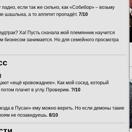
ладно, если так же сильно, как «Собибор» – возьму
ле шашлыка, а то аппетит пропадёт.
7/10
фудтрак? Ха! Пусть сначала мой племянник научится
ом бизнесом занимается. Но для семейного просмотра
сс
)
ещают «ещё кровожаднее». Как мой сосед, который
а потом плачет в углу. Проверим.
?/10
езда в Пусан» ему можно верить. Но если демоны такие
ероям не позавидуешь.
8/10
сти