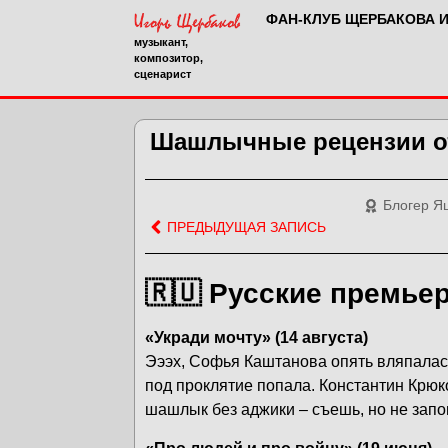
ФАН-КЛУБ ЩЕРБАКОВА 
музыкант,
композитор,
сценарист
Шашлычные рецензии от
Блогер Я
ПРЕДЫДУЩАЯ ЗАПИСЬ
🇷🇺 Русские премье
«Укради мочту» (14 августа)
Эээх, Софья Каштанова опять вляпалась
под проклятие попала. Константин Крюко
шашлык без аджики – съешь, но не зап