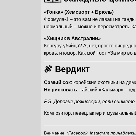
«Гонка» (Хемсворт + Брюль)
Формула-1 – это вам не лаваш на танды
нормальный – можно и пересмотреть. Ка
«Хищник в Австралии»
Кенгуру-убийца? А, нет, просто очередн
кровь, и юмор. Как мой тост «За мир во
🍖 Вердикт
Самый сок:
корейские охотники на дем
Не рисковать:
тайский «Кальмар» – вдр
P.S. Дорогие режиссёры, если снимет
Композитор, певец, актер и
музыкальны
Внимание:
*Facebook, Instagram принадлеж