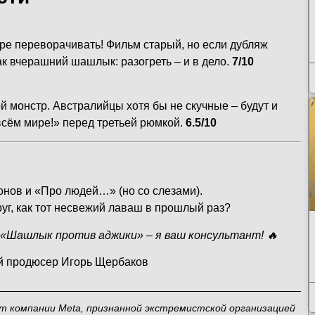
ре переворачивать! Фильм старый, но если дубляж
к вчерашний шашлык: разогреть – и в дело.
7/10
ой монстр. Австралийцы хотя бы не скучные – будут и
 всём мире!» перед третьей рюмкой.
6.5/10
онов и «Про людей…» (но со слезами).
уг, как тот несвежий лаваш в прошлый раз?
е «Шашлык против аджики» – я ваш консультант! 🔥
й продюсер Игорь Щербаков
ит компании Meta, признанной экстремистской организацией